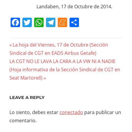
Landaben, 17 de Octubre de 2014.
Facebook
Twitter
WhatsApp
Telegram
Meneame
Compartir
Navegación
Previous
La hoja del Viernes, 17 de Octubre (Sección
Post:
Sindical de CGT en EADS Airbus Getafe)
de
Next
LA CGT NO LE LAVA LA CARA A LA VW NI A NADIE
entradas
Post:
(Hoja informativa de la Sección Sindical de CGT en
Seat Martorell)
LEAVE A REPLY
Lo siento, debes estar
conectado
para publicar un
comentario.