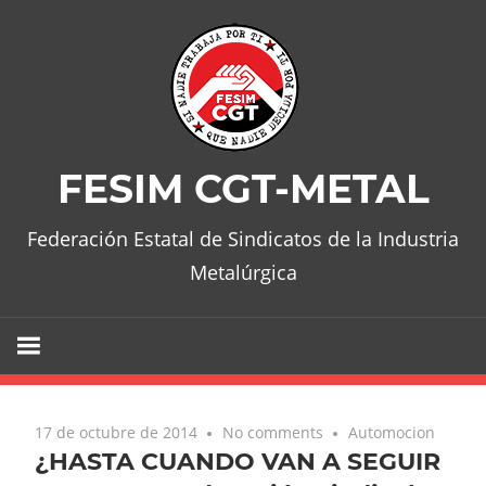
Skip
to
content
FESIM CGT-METAL
Federación Estatal de Sindicatos de la Industria
Metalúrgica
17 de octubre de 2014
No comments
Automocion
¿HASTA CUANDO VAN A SEGUIR