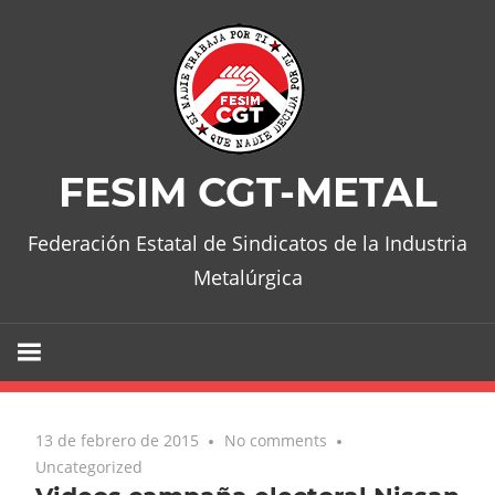
Skip
to
content
FESIM CGT-METAL
Federación Estatal de Sindicatos de la Industria
Metalúrgica
13 de febrero de 2015
No comments
Uncategorized