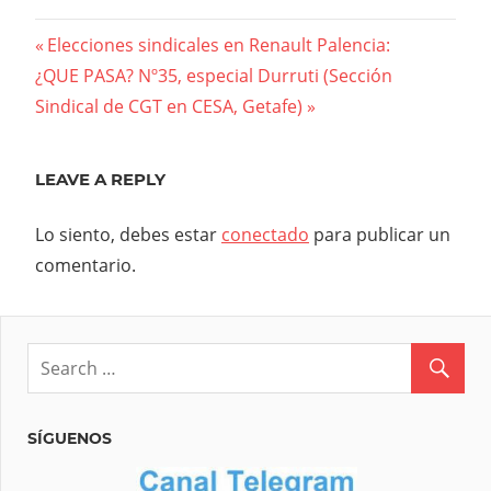
Navegación
Previous
Elecciones sindicales en Renault Palencia:
Next
Post:
¿QUE PASA? Nº35, especial Durruti (Sección
de
Post:
Sindical de CGT en CESA, Getafe)
entradas
LEAVE A REPLY
Lo siento, debes estar
conectado
para publicar un
comentario.
SÍGUENOS