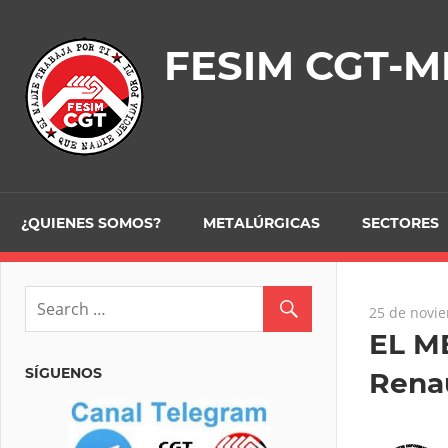
Skip
to
FESIM CGT-M
content
¿QUIENES SOMOS?
METALÚRGICAS
SECTORES
25 de novi
EL M
SÍGUENOS
Renau