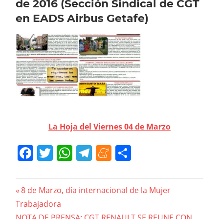
de 2016 (Sección Sindical de CGT
en EADS Airbus Getafe)
La Hoja del Viernes 04 de Marzo
Facebook
Twitter
WhatsApp
Telegram
Meneame
Compartir
Navegación
Previous
8 de Marzo, día internacional de la Mujer
Post:
Trabajadora
de
Next
NOTA DE PRENSA: CGT RENAULT SE REUNE CON