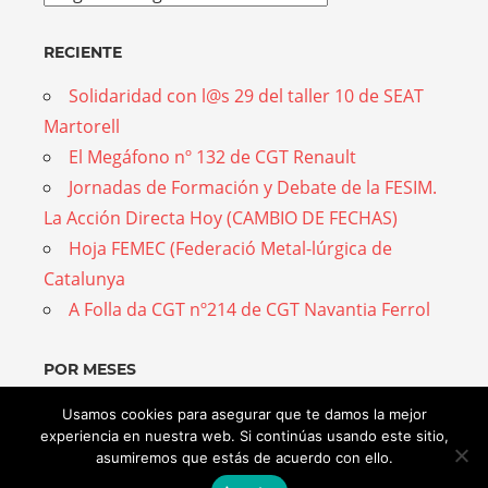
RECIENTE
Solidaridad con l@s 29 del taller 10 de SEAT
Martorell
El Megáfono nº 132 de CGT Renault
Jornadas de Formación y Debate de la FESIM.
La Acción Directa Hoy (CAMBIO DE FECHAS)
Hoja FEMEC (Federació Metal-lúrgica de
Catalunya
A Folla da CGT nº214 de CGT Navantia Ferrol
POR MESES
Por
Usamos cookies para asegurar que te damos la mejor
experiencia en nuestra web. Si continúas usando este sitio,
meses
asumiremos que estás de acuerdo con ello.