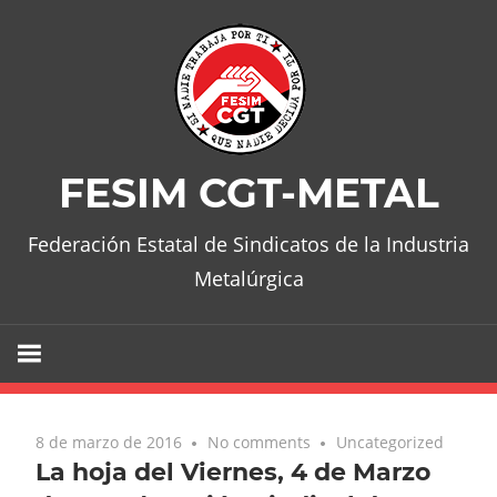
Skip
to
content
FESIM CGT-METAL
Federación Estatal de Sindicatos de la Industria
Metalúrgica
8 de marzo de 2016
No comments
Uncategorized
La hoja del Viernes, 4 de Marzo