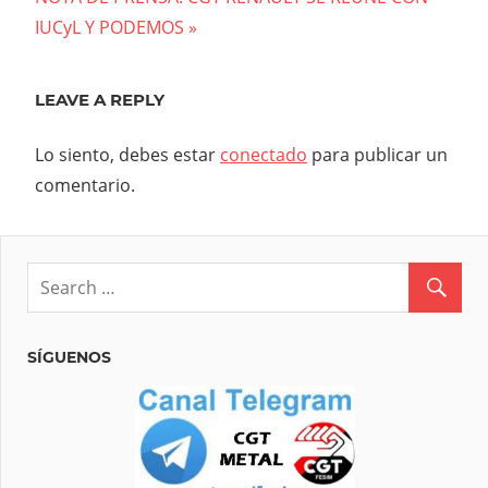
entradas
Post:
IUCyL Y PODEMOS
LEAVE A REPLY
Lo siento, debes estar
conectado
para publicar un
comentario.
SÍGUENOS