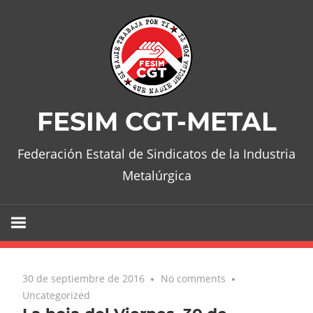
Skip
to
content
FESIM CGT-METAL
Federación Estatal de Sindicatos de la Industria
Metalúrgica
30 de septiembre de 2016
No comments
Uncategorized