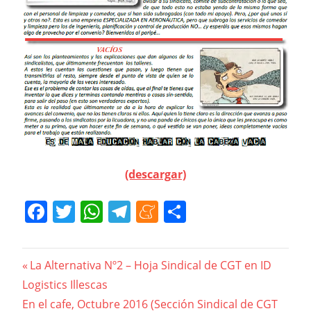
(descargar)
Facebook
Twitter
WhatsApp
Telegram
Meneame
Compartir
Navegación
Previous
La Alternativa Nº2 – Hoja Sindical de CGT en ID
Post:
Logistics Illescas
de
Next
En el cafe, Octubre 2016 (Sección Sindical de CGT