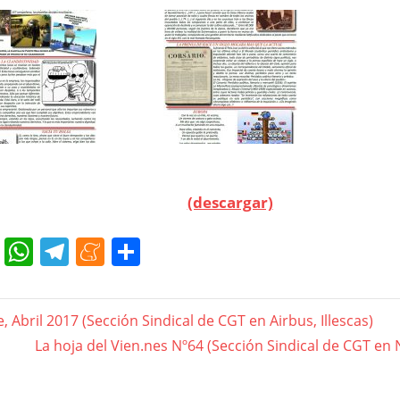
(descargar)
cebook
Twitter
WhatsApp
Telegram
Meneame
Compartir
gación
e, Abril 2017 (Sección Sindical de CGT en Airbus, Illescas)
Next
La hoja del Vien.nes Nº64 (Sección Sindical de CGT en 
Post:
das