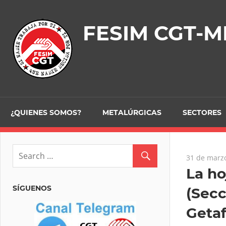
Skip
to
FESIM CGT-M
content
¿QUIENES SOMOS?
METALÚRGICAS
SECTORES
31 de marz
La ho
SÍGUENOS
(Secc
Getaf