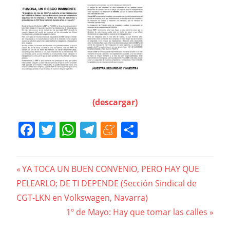
(descargar)
Facebook
Twitter
WhatsApp
Telegram
Meneame
Compartir
Navegación
Previous
YA TOCA UN BUEN CONVENIO, PERO HAY QUE
Post:
PELEARLO; DE TI DEPENDE (Sección Sindical de
de
CGT-LKN en Volkswagen, Navarra)
entradas
Next
1º de Mayo: Hay que tomar las calles
Post: