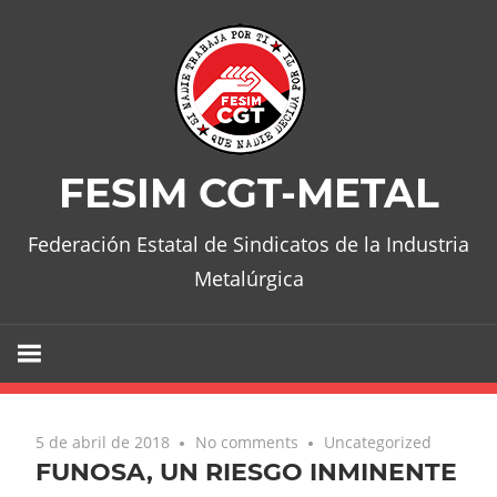
Skip
to
content
FESIM CGT-METAL
Federación Estatal de Sindicatos de la Industria
Metalúrgica
5 de abril de 2018
No comments
Uncategorized
FUNOSA, UN RIESGO INMINENTE