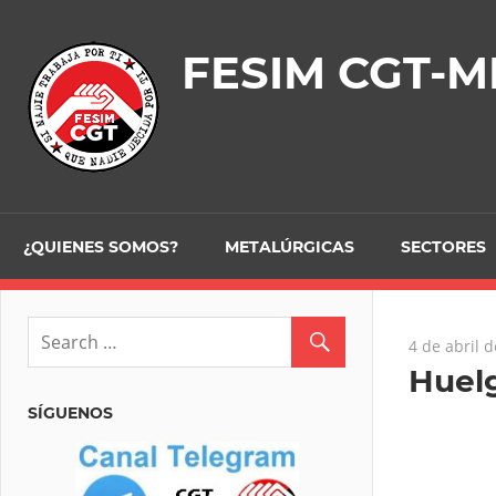
Skip
to
FESIM CGT-M
content
¿QUIENES SOMOS?
METALÚRGICAS
SECTORES
4 de abril 
Huelg
SÍGUENOS