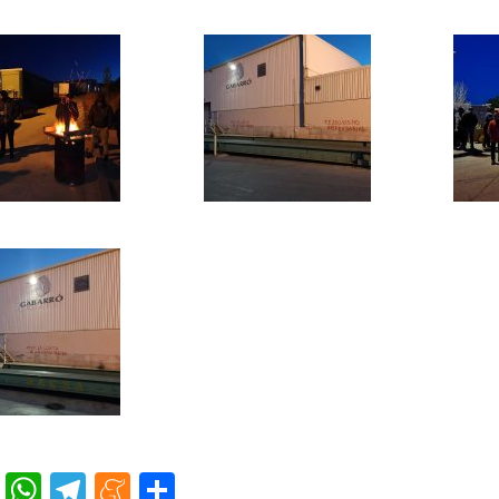
cebook
Twitter
WhatsApp
Telegram
Meneame
Compartir