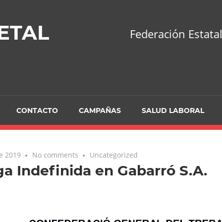
ETAL
Federación Estatal
CONTACTO
CAMPAÑAS
SALUD LABORAL
de 2019
No comments
Uncategorized
a Indefinida en Gabarró S.A.