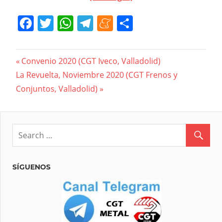
Facebook
Twitter
WhatsApp
Telegram
Meneame
Compartir
Navegación
Previous
Convenio 2020 (CGT Iveco, Valladolid)
Next
Post:
La Revuelta, Noviembre 2020 (CGT Frenos y
de
Post:
Conjuntos, Valladolid)
entradas
SÍGUENOS