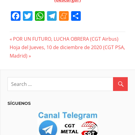
Facebook
Twitter
WhatsApp
Telegram
Meneame
Compartir
Navegación
Previous
POR UN FUTURO, LUCHA OBRERA (CGT Airbus)
Next
Post:
Hoja del Jueves, 10 de diciembre de 2020 (CGT PSA,
de
Post:
Madrid)
entradas
SÍGUENOS