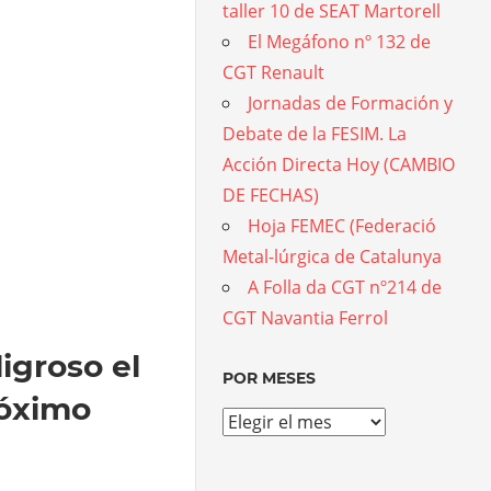
taller 10 de SEAT Martorell
El Megáfono nº 132 de
CGT Renault
Jornadas de Formación y
Debate de la FESIM. La
Acción Directa Hoy (CAMBIO
DE FECHAS)
Hoja FEMEC (Federació
Metal-lúrgica de Catalunya
A Folla da CGT nº214 de
CGT Navantia Ferrol
igroso el
POR MESES
róximo
Por
meses