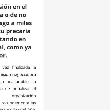
sión en el
a o de no
sgo a miles
su precaria
stando en
al, como ya
or.
 vez finalizada la
misión negociadora
an inasumible la
a de penalizar el
organización
za rotundamente las
sa de ligar el 25%