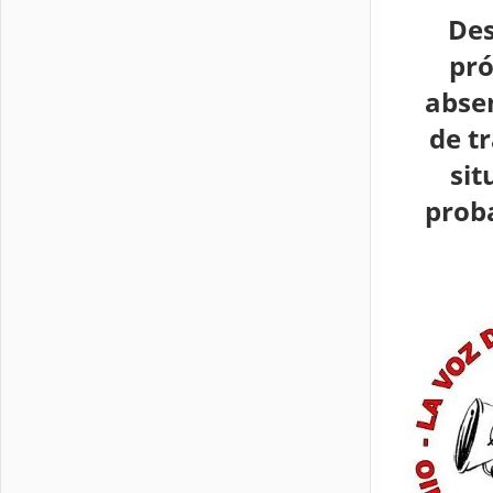
Des
pró
abse
de t
sit
prob