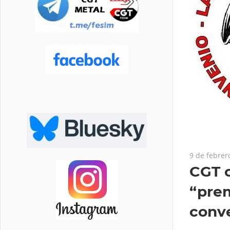
9 de febrer
CGT c
“prem
conv