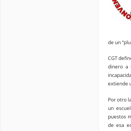
de un “plu
CGT defin
dinero a 
incapacid
extiende u
Por otro 
un escuel
puestos m
de esa ed