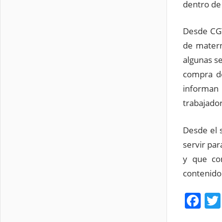
dentro de
Desde CGT
de matern
algunas s
compra de
informan 
trabajador
Desde el 
servir pa
y que co
contenido
Fa