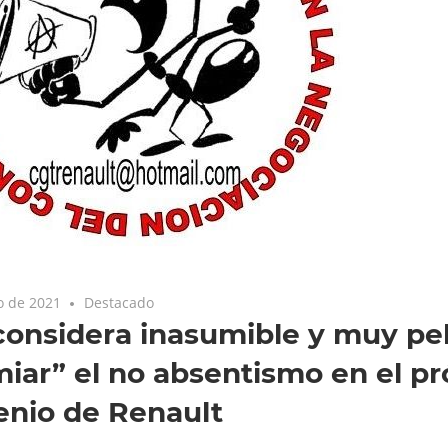
o de 2021
Destacado
onsidera inasumible y muy pel
iar” el no absentismo en el p
enio de Renault