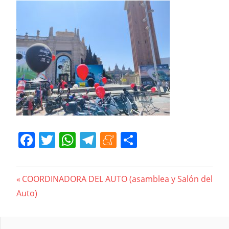
Facebook
Twitter
WhatsApp
Telegram
Meneame
Compartir
Navegación
Previous
COORDINADORA DEL AUTO (asamblea y Salón del
Post:
Auto)
de
entradas