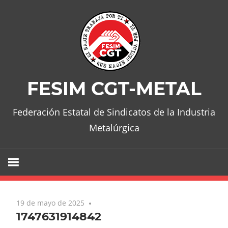
Skip
to
content
FESIM CGT-METAL
Federación Estatal de Sindicatos de la Industria
Metalúrgica
19 de mayo de 2025
1747631914842