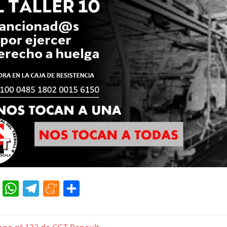
cebook
Twitter
WhatsApp
Telegram
Meneame
Compartir