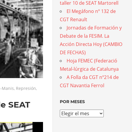
taller 10 de SEAT Martorell
El Megáfono nº 132 de
CGT Renault
Jornadas de Formación y
Debate de la FESIM. La
Acción Directa Hoy (CAMBIO
DE FECHAS)
Hoja FEMEC (Federació
Metal-lúrgica de Catalunya
A Folla da CGT nº214 de
CGT Navantia Ferrol
s-Manis
,
Represión
,
POR MESES
 de SEAT
Por
meses