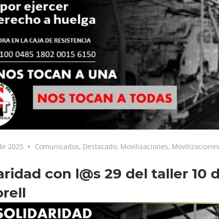
 de 2025
Comunicados
,
Destacado
,
Movilizaciones
,
Movilizacione
aridad con l@s 29 del taller 10
rell
tor