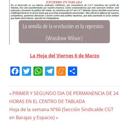
La Hoja del Viernes 6 de Marzo
Facebook
Twitter
WhatsApp
Telegram
Meneame
Compartir
Navegación
Previous
PRIMER Y SEGUNDO DIA DE PERMANENCIA DE 24
Post:
HORAS EN EL CENTRO DE TABLADA
de
Next
Hoja de la semana Nº66 (Sección Sindicalde CGT
entradas
Post:
en Barajas y Espacio)