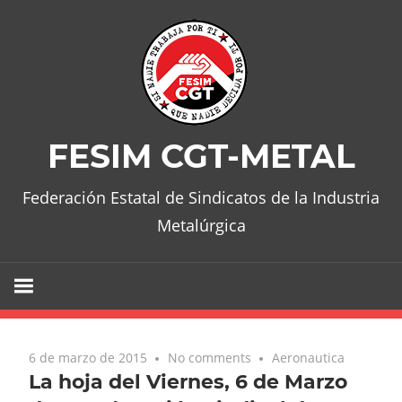
Skip
to
content
FESIM CGT-METAL
Federación Estatal de Sindicatos de la Industria
Metalúrgica
6 de marzo de 2015
No comments
Aeronautica
La hoja del Viernes, 6 de Marzo