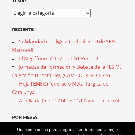
TEMAS
Temas
RECIENTE
Solidaridad con l@s 29 del taller 10 de SEAT
Martorell
El Megáfono nº 132 de CGT Renault
Jornadas de Formación y Debate de la FESIM.
La Acción Directa Hoy (CAMBIO DE FECHAS)
Hoja FEMEC (Federació Metal-lúrgica de
Catalunya
A Folla da CGT nº214 de CGT Navantia Ferrol
POR MESES
Por
Usamos cookies para asegurar que te damos la mejor