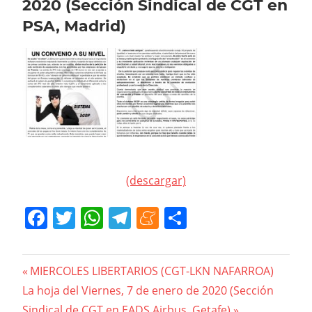
2020 (Sección Sindical de CGT en
PSA, Madrid)
(descargar)
Facebook
Twitter
WhatsApp
Telegram
Meneame
Compartir
Navegación
Previous
MIERCOLES LIBERTARIOS (CGT-LKN NAFARROA)
Next
Post:
La hoja del Viernes, 7 de enero de 2020 (Sección
de
Post:
Sindical de CGT en EADS Airbus, Getafe)