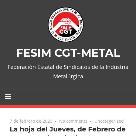
Skip
to
content
FESIM CGT-METAL
Federación Estatal de Sindicatos de la Industria
Metalúrgica
7 de febrero de 2020
No comments
Uncategorized
La hoja del Jueves, de Febrero de