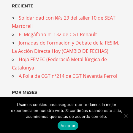
RECIENTE
Solidaridad con l@s 29 del taller 10 de SEAT
Martorell
El Megáfono nº 132 de CGT Renault
Jornadas de Formación y Debate de la FESIM.
La Acción Directa Hoy (CAMBIO DE FECHAS)
Hoja FEMEC (Federació Metal-lúrgica de
Catalunya
A Folla da CGT nº214 de CGT Navantia Ferrol
POR MESES
Por
Usamos cookies para asegurar que te damos la mejor
experiencia en nuestra web. Si continúas usando este sitio,
meses
asumiremos que estás de acuerdo con ello.
Aceptar
WordPress Theme: Admiral by ThemeZee.