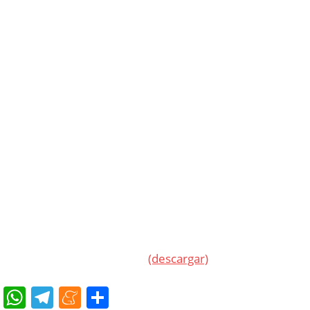
(descargar)
cebook
Twitter
WhatsApp
Telegram
Meneame
Compartir