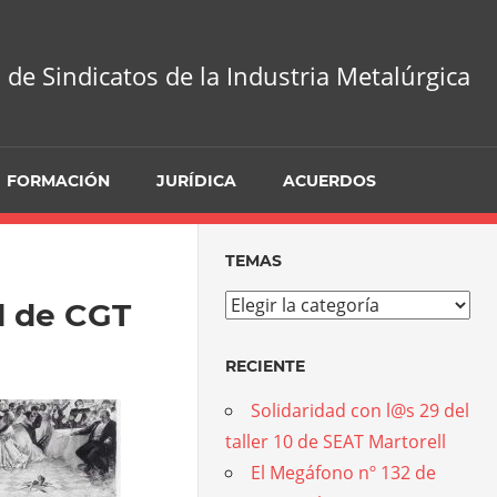
 de Sindicatos de la Industria Metalúrgica
FORMACIÓN
JURÍDICA
ACUERDOS
TEMAS
Temas
al de CGT
RECIENTE
Solidaridad con l@s 29 del
taller 10 de SEAT Martorell
El Megáfono nº 132 de