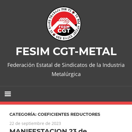
Skip
to
content
FESIM CGT-METAL
Federación Estatal de Sindicatos de la Industria
Metalúrgica
CATEGORÍA:
COEFICIENTES REDUCTORES
22 de septiembre de 2023
MANIFESTACION 23 de