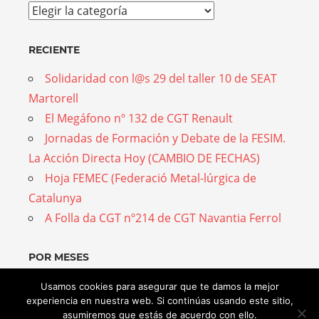
Temas
RECIENTE
Solidaridad con l@s 29 del taller 10 de SEAT
Martorell
El Megáfono nº 132 de CGT Renault
Jornadas de Formación y Debate de la FESIM.
La Acción Directa Hoy (CAMBIO DE FECHAS)
Hoja FEMEC (Federació Metal-lúrgica de
Catalunya
A Folla da CGT nº214 de CGT Navantia Ferrol
POR MESES
Por
Usamos cookies para asegurar que te damos la mejor
experiencia en nuestra web. Si continúas usando este sitio,
meses
asumiremos que estás de acuerdo con ello.