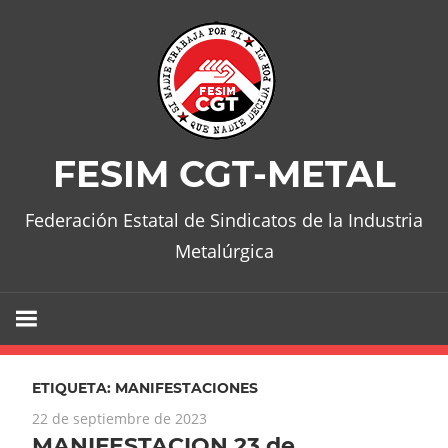
Skip
to
content
FESIM CGT-METAL
Federación Estatal de Sindicatos de la Industria
Metalúrgica
ETIQUETA:
MANIFESTACIONES
22 de septiembre de 2023
MANIFESTACION 23 de