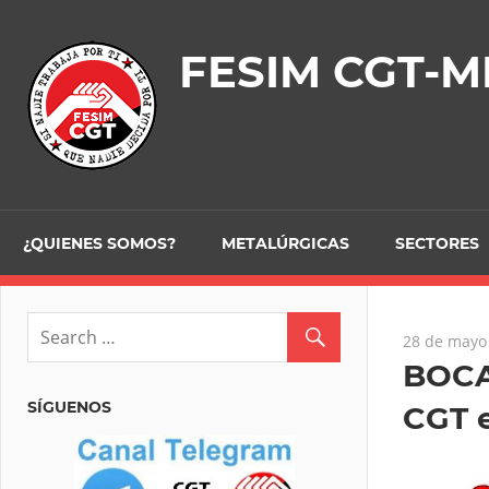
Skip
to
FESIM CGT-M
content
¿QUIENES SOMOS?
METALÚRGICAS
SECTORES
28 de mayo
BOCA
SÍGUENOS
CGT 