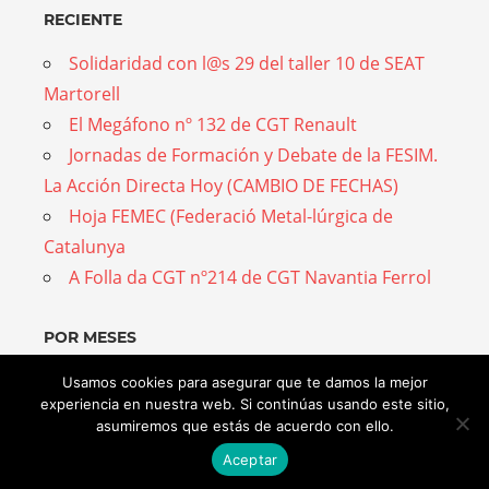
RECIENTE
Solidaridad con l@s 29 del taller 10 de SEAT
Martorell
El Megáfono nº 132 de CGT Renault
Jornadas de Formación y Debate de la FESIM.
La Acción Directa Hoy (CAMBIO DE FECHAS)
Hoja FEMEC (Federació Metal-lúrgica de
Catalunya
A Folla da CGT nº214 de CGT Navantia Ferrol
POR MESES
Por
Usamos cookies para asegurar que te damos la mejor
experiencia en nuestra web. Si continúas usando este sitio,
meses
asumiremos que estás de acuerdo con ello.
Aceptar
WordPress Theme: Admiral by ThemeZee.