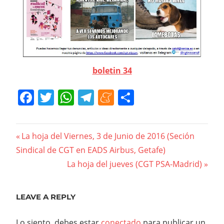
boletin 34
Facebook
Twitter
WhatsApp
Telegram
Meneame
Compartir
Navegación
Previous
La hoja del Viernes, 3 de Junio de 2016 (Seción
Post:
Sindical de CGT en EADS Airbus, Getafe)
de
Next
La hoja del jueves (CGT PSA-Madrid)
entradas
Post:
LEAVE A REPLY
Lo siento, debes estar
conectado
para publicar un