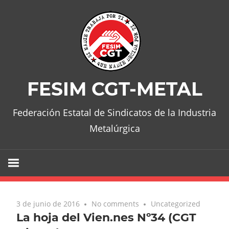
Skip
to
content
FESIM CGT-METAL
Federación Estatal de Sindicatos de la Industria
Metalúrgica
3 de junio de 2016
No comments
Uncategorized
La hoja del Vien.nes Nº34 (CGT