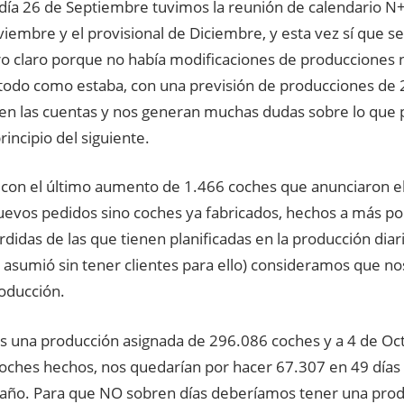
día 26 de Septiembre tuvimos la reunión de calendario N+2
viembre y el provisional de Diciembre, y esta vez sí que s
ro claro porque no había modificaciones de producciones n
todo como estaba, con una previsión de producciones de 
len las cuentas y nos generan muchas dudas sobre lo que p
rincipio del siguiente.
con el último aumento de 1.466 coches que anunciaron el
uevos pedidos sino coches ya fabricados, hechos a más p
idas de las que tienen planificadas en la producción diari
asumió sin tener clientes para ello) consideramos que nos
roducción.
s una producción asignada de 296.086 coches y a 4 de O
oches hechos, nos quedarían por hacer 67.307 en 49 días 
 año. Para que NO sobren días deberíamos tener una pro