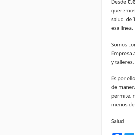
Desde
C.G
queremos, 
salud de 
esa línea.
Somos con
Empresa a
y talleres.
Es por ell
de manera
permite, n
menos de 
Salud