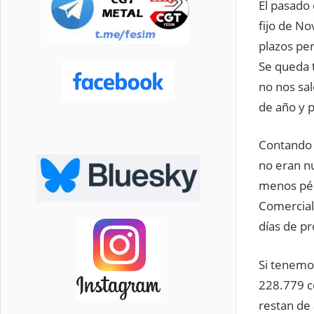
El pasado 
fijo de No
plazos pe
Se queda 
no nos sa
de año y p
Contando 
no eran n
menos pérd
Comercial 
días de p
Si tenemo
228.779 c
restan de