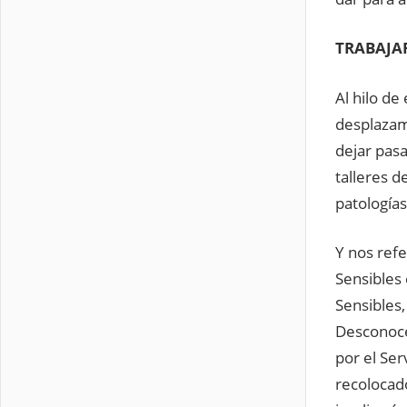
TRABAJA
Al hilo de
desplazam
dejar pasa
talleres 
patologías
Y nos ref
Sensibles
Sensibles
Desconoce
por el Ser
recolocado