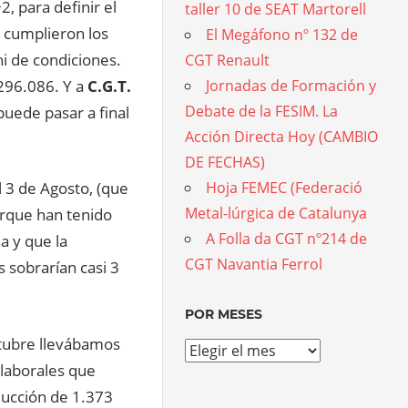
, para definir el
taller 10 de SEAT Martorell
e cumplieron los
El Megáfono nº 132 de
i de condiciones.
CGT Renault
296.086. Y a
C.G.T.
Jornadas de Formación y
Debate de la FESIM. La
uede pasar a final
Acción Directa Hoy (CAMBIO
DE FECHAS)
 3 de Agosto, (que
Hoja FEMEC (Federació
Metal-lúrgica de Catalunya
orque han tenido
A Folla da CGT nº214 de
a y que la
CGT Navantia Ferrol
 sobrarían casi 3
POR MESES
ctubre llevábamos
Por
laborales que
meses
ducción de 1.373