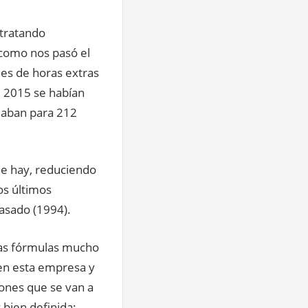
tratando
 como nos pasó el
les de horas extras
e 2015 se habían
daban para 212
ue hay, reduciendo
os últimos
pasado (1994).
as fórmulas mucho
 en esta empresa y
ones que se van a
bien definida: