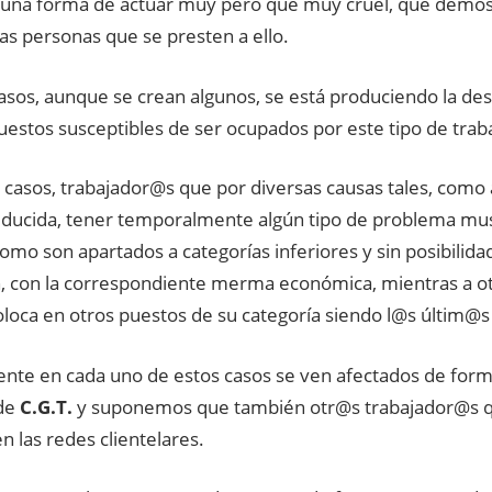
a una forma de actuar muy pero que muy cruel, que demost
as personas que se presten a ello.
asos, aunque se crean algunos, se está produciendo la de
estos susceptibles de ser ocupados por este tipo de tra
s casos, trabajador@s que por diversas causas tales, como
educida, tener temporalmente algún tipo de problema mu
como son apartados a categorías inferiores y sin posibilidad
, con la correspondiente merma económica, mientras a o
oloca en otros puestos de su categoría siendo l@s últim@s 
nte en cada uno de estos casos se ven afectados de form
 de
C.G.T.
y suponemos que también otr@s trabajador@s q
en las redes clientelares.