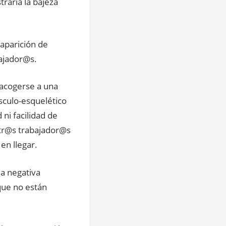
raría la bajeza
saparición de
bajador@s.
 acogerse a una
sculo-esquelético
 ni facilidad de
tr@s trabajador@s
en llegar.
a negativa
ue no están