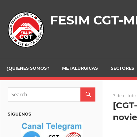
Skip
to
FESIM CGT-M
content
¿QUIENES SOMOS?
METALÚRGICAS
SECTORES
7 de octubr
[CGT
SÍGUENOS
novi