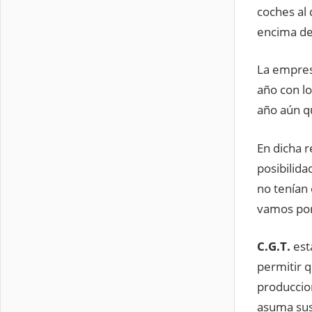
coches al
encima de
La empres
año con lo
año aún q
En dicha 
posibilida
no tenían
vamos por
C.G.T.
est
permitir q
produccio
asuma sus