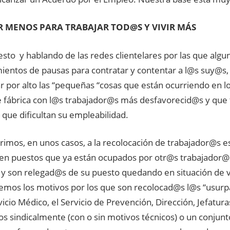
R MENOS PARA TRABAJAR TOD@S Y VIVIR MÁS
 esto y hablando de las redes clientelares por las que alg
ientos de pausas para contratar y contentar a l@s suy@
r por alto las “pequeñas “cosas que están ocurriendo en l
de fábrica con l@s trabajador@s más desfavorecid@s y que 
 que dificultan su empleabilidad.
erimos, en unos casos, a la recolocación de trabajador@s 
 en puestos que ya están ocupados por otr@s trabajador
, y son relegad@s de su puesto quedando en situación de v
mos los motivos por los que son recolocad@s l@s “usurpa
vicio Médico, el Servicio de Prevención, Dirección, Jefatura
s sindicalmente (con o sin motivos técnicos) o un conjunt