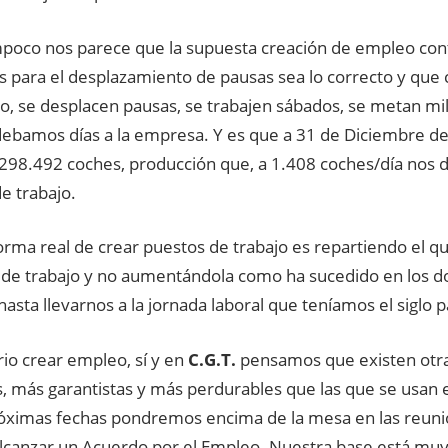
oco nos parece que la supuesta creación de empleo con
s para el desplazamiento de pausas sea lo correcto y que
o, se desplacen pausas, se trabajen sábados, se metan mi
, debamos días a la empresa. Y es que a 31 de Diciembre d
 298.492 coches, producción que, a 1.408 coches/día nos 
e trabajo.
orma real de crear puestos de trabajo es repartiendo el q
a de trabajo y no aumentándola como ha sucedido en los d
asta llevarnos a la jornada laboral que teníamos el siglo 
io crear empleo, sí y en
C.G.T.
pensamos que existen otr
s, más garantistas y más perdurables que las que se usan
óximas fechas pondremos encima de la mesa en las reuni
alcanzar un Acuerdo por el Empleo. Nuestra base está muy 