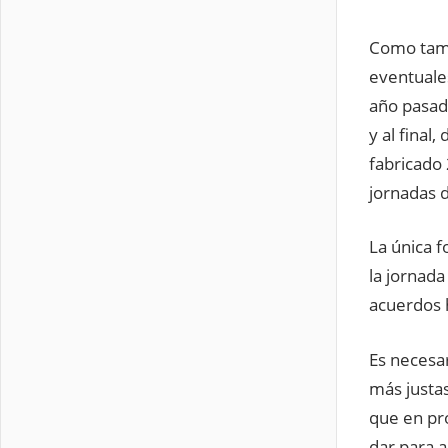
Como tamp
eventuale
año pasad
y al final
fabricado
jornadas d
La única f
la jornad
acuerdos h
Es necesar
más justa
que en pr
dar para 