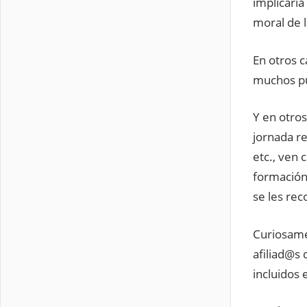
implicarí
moral de l
En otros c
muchos pu
Y en otro
jornada r
etc., ven 
formación
se les rec
Curiosame
afiliad@s
incluidos 