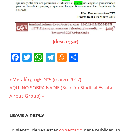
(descargar)
Facebook
Twitter
WhatsApp
Telegram
Meneame
Compartir
Navegación
Previous
Metalúrgic@s Nº5 (marzo 2017)
Next
Post:
AQUÍ NO SOBRA NADIE (Sección Sindical Estatal
de
Post:
Airbus Group)
entradas
LEAVE A REPLY
Lo siento, debes estar
conectado
para publicar un