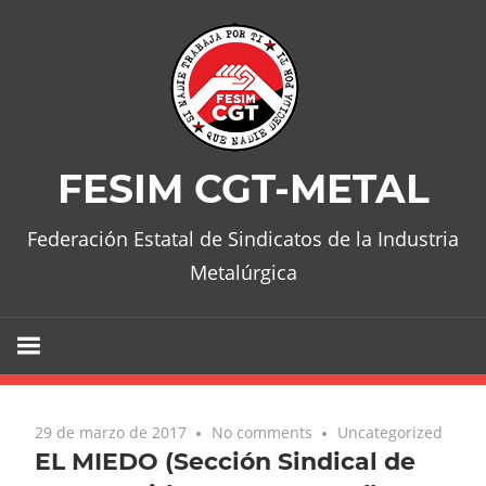
Skip
to
content
FESIM CGT-METAL
Federación Estatal de Sindicatos de la Industria
Metalúrgica
29 de marzo de 2017
No comments
Uncategorized
EL MIEDO (Sección Sindical de