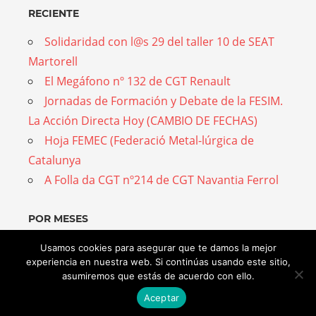
RECIENTE
Solidaridad con l@s 29 del taller 10 de SEAT
Martorell
El Megáfono nº 132 de CGT Renault
Jornadas de Formación y Debate de la FESIM.
La Acción Directa Hoy (CAMBIO DE FECHAS)
Hoja FEMEC (Federació Metal-lúrgica de
Catalunya
A Folla da CGT nº214 de CGT Navantia Ferrol
POR MESES
Por
Usamos cookies para asegurar que te damos la mejor
experiencia en nuestra web. Si continúas usando este sitio,
meses
asumiremos que estás de acuerdo con ello.
Aceptar
WordPress Theme: Admiral by ThemeZee.