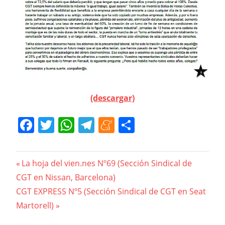
(descargar)
Facebook
Twitter
WhatsApp
Telegram
Meneame
Compartir
Navegación
Previous
La hoja del vien.nes Nº69 (Sección Sindical de
Post:
CGT en Nissan, Barcelona)
de
Next
CGT EXPRESS Nº5 (Sección Sindical de CGT en Seat
entradas
Post:
Martorell)