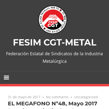
Skip
to
content
FESIM CGT-METAL
Federación Estatal de Sindicatos de la Industria
Metalúrgica
31 de mayo de 2017
No comments
Uncategorized
EL MEGAFONO Nº48, Mayo 2017