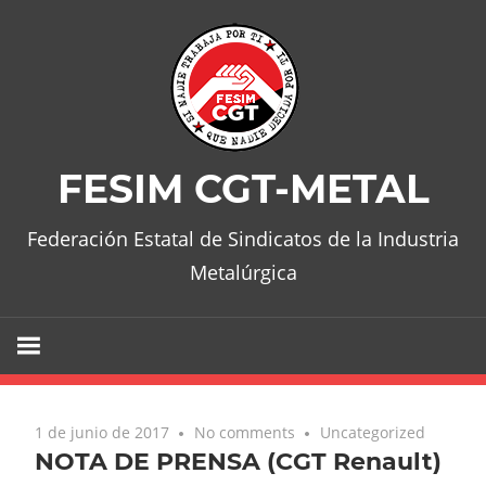
Skip
to
content
FESIM CGT-METAL
Federación Estatal de Sindicatos de la Industria
Metalúrgica
1 de junio de 2017
No comments
Uncategorized
NOTA DE PRENSA (CGT Renault)