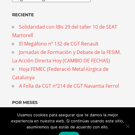
RECIENTE
Solidaridad con l@s 29 del taller 10 de SEAT
Martorell
El Megáfono nº 132 de CGT Renault
Jornadas de Formación y Debate de la FESIM.
La Acción Directa Hoy (CAMBIO DE FECHAS)
Hoja FEMEC (Federació Metal-lúrgica de
Catalunya
A Folla da CGT nº214 de CGT Navantia Ferrol
POR MESES
Por
Usamos cookies para asegurar que te damos la mejor
experiencia en nuestra web. Si continúas usando este sitio,
meses
asumiremos que estás de acuerdo con ello.