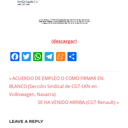
(descargar)
Facebook
Twitter
WhatsApp
Telegram
Meneame
Compartir
Navegación
Previous
ACUERDO DE EMPLEO O COMO FIRMAR EN
Post:
BLANCO (Sección Sindical de CGT-LKN en
de
Volkswagen, Navarra)
entradas
Next
SE HA VENIDO ARRIBA (CGT Renault)
Post:
LEAVE A REPLY