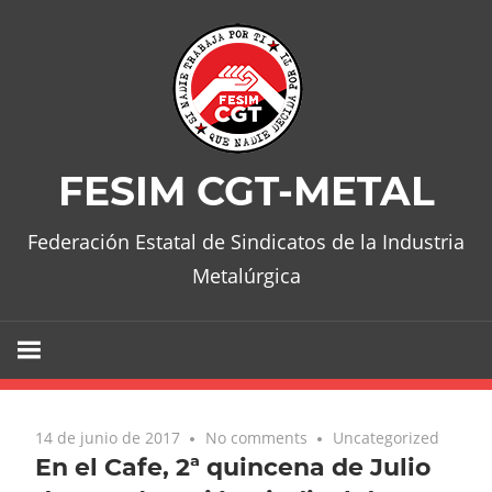
Skip
to
content
FESIM CGT-METAL
Federación Estatal de Sindicatos de la Industria
Metalúrgica
14 de junio de 2017
No comments
Uncategorized
En el Cafe, 2ª quincena de Julio