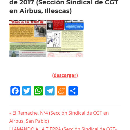
de 2017 (Sección Sindical de CGT
en Airbus, Illescas)
(descargar)
Facebook
Twitter
WhatsApp
Telegram
Meneame
Compartir
Navegación
Previous
El Remache, Nº4 (Sección Sindical de CGT en
Post:
Airbus, San Pablo)
de
Next
LLAMANDO A LA TIERRA (Sección Sindical de CGT-