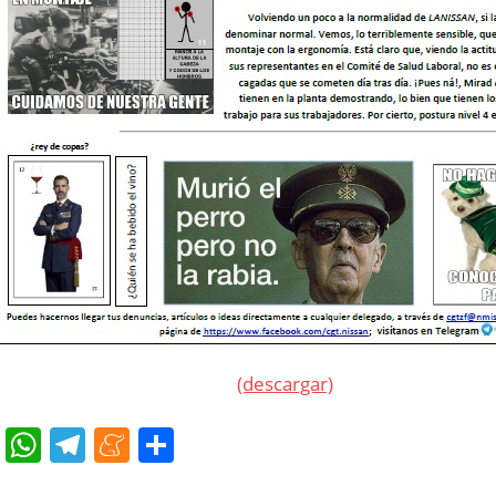
(descargar)
cebook
Twitter
WhatsApp
Telegram
Meneame
Compartir