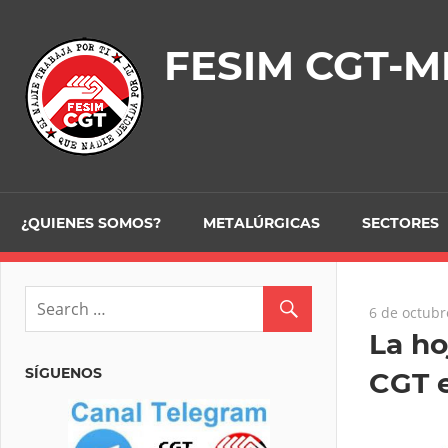
Skip
to
FESIM CGT-M
content
¿QUIENES SOMOS?
METALÚRGICAS
SECTORES
6 de octubr
La ho
SÍGUENOS
CGT e