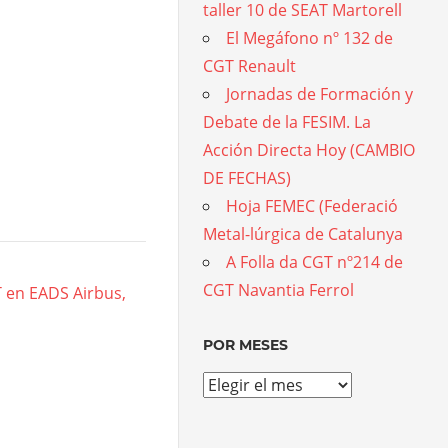
taller 10 de SEAT Martorell
El Megáfono nº 132 de
CGT Renault
Jornadas de Formación y
Debate de la FESIM. La
Acción Directa Hoy (CAMBIO
DE FECHAS)
Hoja FEMEC (Federació
Metal-lúrgica de Catalunya
A Folla da CGT nº214 de
CGT Navantia Ferrol
T en EADS Airbus,
POR MESES
Por
meses