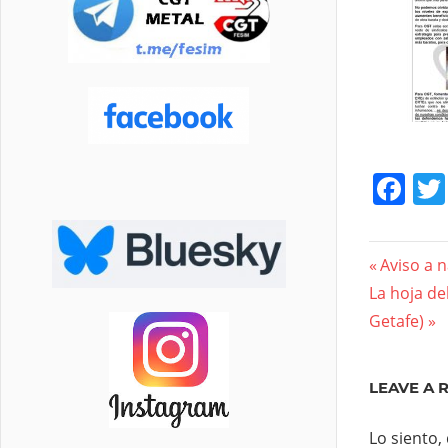
Fa
Nave
Previous
Aviso a 
Next
Post:
La hoja de
de
Post:
Getafe)
entra
LEAVE A 
Lo siento,