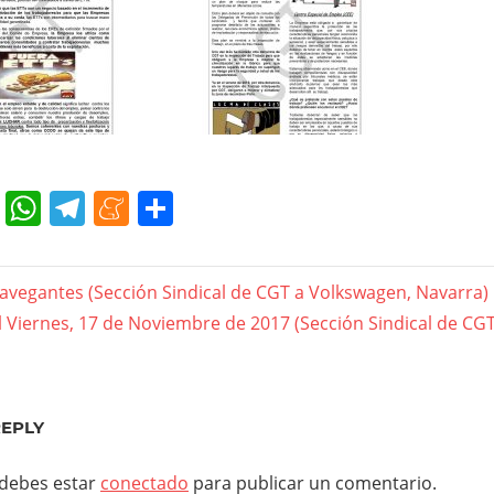
cebook
Twitter
WhatsApp
Telegram
Meneame
Compartir
gación
navegantes (Sección Sindical de CGT a Volkswagen, Navarra)
l Viernes, 17 de Noviembre de 2017 (Sección Sindical de CG
das
REPLY
 debes estar
conectado
para publicar un comentario.