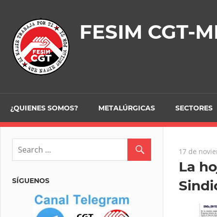
Skip
to
FESIM CGT-M
content
¿QUIENES SOMOS?
METALÚRGICAS
SECTORES
17 de novi
La ho
SÍGUENOS
Sindi