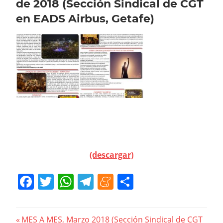
de 2018 (Sección Sindical de CGT
en EADS Airbus, Getafe)
(descargar)
Facebook
Twitter
WhatsApp
Telegram
Meneame
Compartir
Navegación
Previous
MES A MES, Marzo 2018 (Sección Sindical de CGT