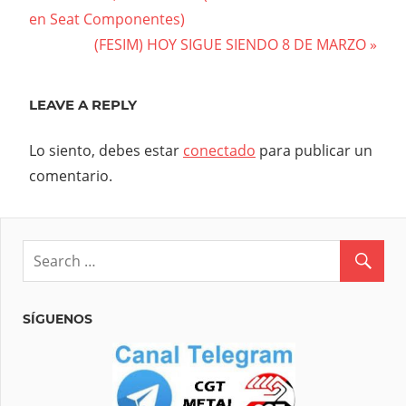
Post:
en Seat Componentes)
de
Next
(FESIM) HOY SIGUE SIENDO 8 DE MARZO
entradas
Post:
LEAVE A REPLY
Lo siento, debes estar
conectado
para publicar un
comentario.
SÍGUENOS