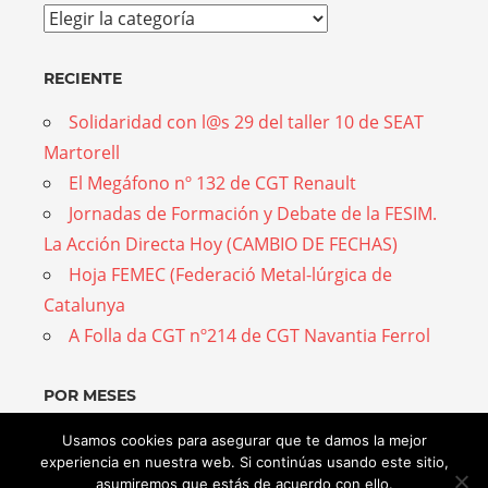
Temas
RECIENTE
Solidaridad con l@s 29 del taller 10 de SEAT
Martorell
El Megáfono nº 132 de CGT Renault
Jornadas de Formación y Debate de la FESIM.
La Acción Directa Hoy (CAMBIO DE FECHAS)
Hoja FEMEC (Federació Metal-lúrgica de
Catalunya
A Folla da CGT nº214 de CGT Navantia Ferrol
POR MESES
Por
Usamos cookies para asegurar que te damos la mejor
experiencia en nuestra web. Si continúas usando este sitio,
meses
asumiremos que estás de acuerdo con ello.