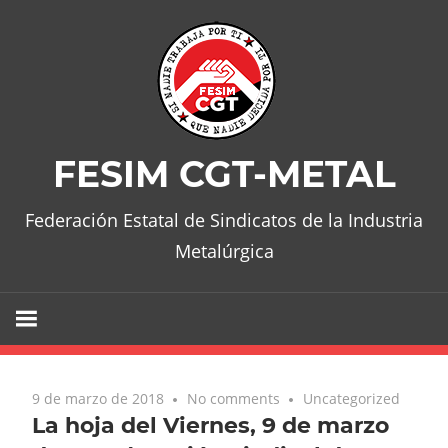
Skip
to
content
FESIM CGT-METAL
Federación Estatal de Sindicatos de la Industria
Metalúrgica
9 de marzo de 2018
No comments
Uncategorized
La hoja del Viernes, 9 de marzo