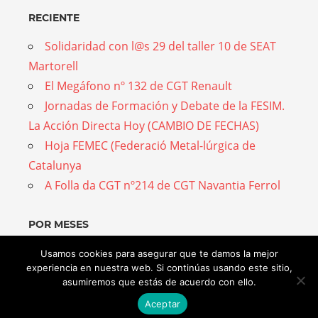
RECIENTE
Solidaridad con l@s 29 del taller 10 de SEAT
Martorell
El Megáfono nº 132 de CGT Renault
Jornadas de Formación y Debate de la FESIM.
La Acción Directa Hoy (CAMBIO DE FECHAS)
Hoja FEMEC (Federació Metal-lúrgica de
Catalunya
A Folla da CGT nº214 de CGT Navantia Ferrol
POR MESES
Por
Usamos cookies para asegurar que te damos la mejor
experiencia en nuestra web. Si continúas usando este sitio,
meses
asumiremos que estás de acuerdo con ello.
Aceptar
WordPress Theme: Admiral by ThemeZee.