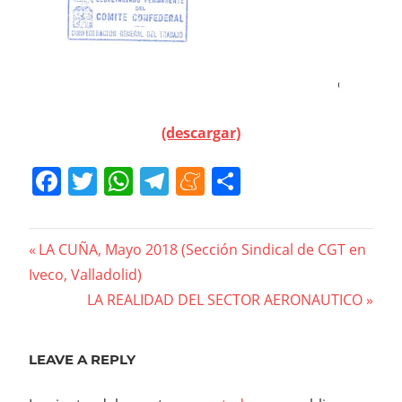
(descargar)
Facebook
Twitter
WhatsApp
Telegram
Meneame
Compartir
Navegación
Previous
LA CUÑA, Mayo 2018 (Sección Sindical de CGT en
Post:
Iveco, Valladolid)
de
Next
LA REALIDAD DEL SECTOR AERONAUTICO
entradas
Post:
LEAVE A REPLY