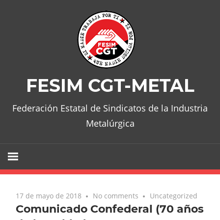
Skip
to
content
FESIM CGT-METAL
Federación Estatal de Sindicatos de la Industria
Metalúrgica
17 de mayo de 2018
No comments
Uncategorized
Comunicado Confederal (70 años