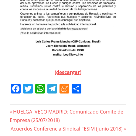
(descargar)
Facebook
Twitter
WhatsApp
Telegram
Meneame
Compartir
Navegación
Previous
HUELGA IVECO MADRID: Comunicado Comite de
Post:
Empresa (25/07/2018)
de
Next
Acuerdos Conferencia Sindical FESIM (Junio 2018)