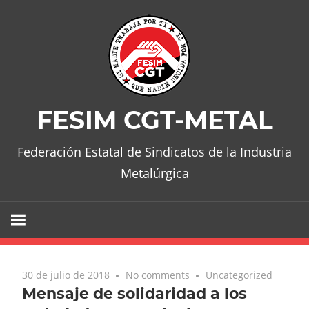
Skip
to
content
FESIM CGT-METAL
Federación Estatal de Sindicatos de la Industria
Metalúrgica
30 de julio de 2018
No comments
Uncategorized
Mensaje de solidaridad a los