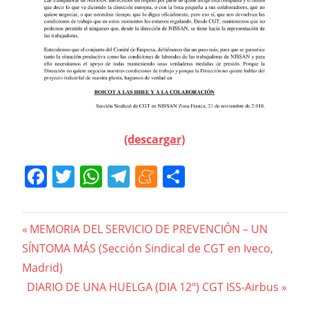
(descargar)
Facebook
Twitter
WhatsApp
Telegram
Meneame
Compartir
Navegación
Previous
MEMORIA DEL SERVICIO DE PREVENCIÓN – UN
Post:
SÍNTOMA MÁS (Sección Sindical de CGT en Iveco,
de
Madrid)
entradas
Next
DIARIO DE UNA HUELGA (DIA 12º) CGT ISS-Airbus
Post: