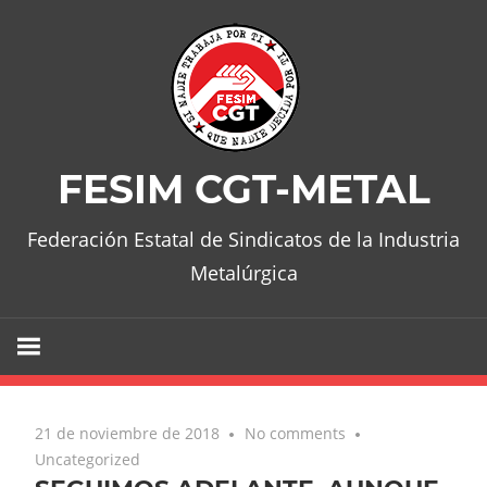
Skip
to
content
FESIM CGT-METAL
Federación Estatal de Sindicatos de la Industria
Metalúrgica
21 de noviembre de 2018
No comments
Uncategorized