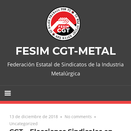
Skip
to
content
FESIM CGT-METAL
Federación Estatal de Sindicatos de la Industria
Metalúrgica
13 de diciembre de 2018
No comments
Uncategorized