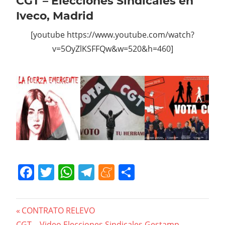
CGT – Elecciones Sindicales en
Iveco, Madrid
[youtube https://www.youtube.com/watch?
v=5OyZlKSFFQw&w=520&h=460]
Facebook
Twitter
WhatsApp
Telegram
Meneame
Compartir
Navegación
Previous
CONTRATO RELEVO
Next
Post:
CGT – Video Elecciones Sindicales Gestamp