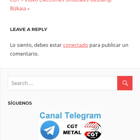
de
Post:
Bizkaia
entradas
LEAVE A REPLY
Lo siento, debes estar
conectado
para publicar un
comentario.
SÍGUENOS