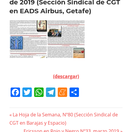
de 2019 (Sección Sindical de CGT
en EADS Airbus, Getafe)
(descargar)
Facebook
Twitter
WhatsApp
Telegram
Meneame
Compartir
Navegación
Previous
La Hoja de la Semana, Nº80 (Sección Sindical de
Post:
CGT en Barajas y Espacio)
de
Next
Ericsson en Rojo y Negro Nº33, marzo 2019