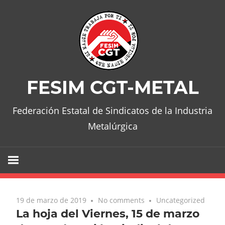
Skip
to
content
FESIM CGT-METAL
Federación Estatal de Sindicatos de la Industria
Metalúrgica
19 de marzo de 2019
No comments
Uncategorized
La hoja del Viernes, 15 de marzo