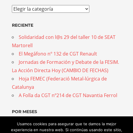
Temas
RECIENTE
Solidaridad con l@s 29 del taller 10 de SEAT
Martorell
El Megáfono nº 132 de CGT Renault
Jornadas de Formación y Debate de la FESIM.
La Acción Directa Hoy (CAMBIO DE FECHAS)
Hoja FEMEC (Federació Metal-lúrgica de
Catalunya
A Folla da CGT nº214 de CGT Navantia Ferrol
POR MESES
Por
Usamos cookies para asegurar que te damos la mejor
experiencia en nuestra web. Si continúas usando este sitio,
meses