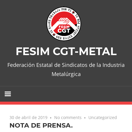
Skip
to
content
FESIM CGT-METAL
Federación Estatal de Sindicatos de la Industria
Metalúrgica
30 de abril de 2019
No comments
Uncategorized
NOTA DE PRENSA.