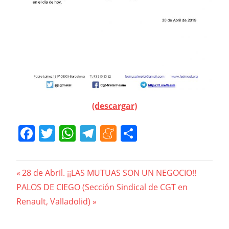
(descargar)
Facebook
Twitter
WhatsApp
Telegram
Meneame
Compartir
Navegación
Previous
28 de Abril. ¡¡LAS MUTUAS SON UN NEGOCIO!!
Next
Post:
PALOS DE CIEGO (Sección Sindical de CGT en
de
Post:
Renault, Valladolid)
entradas