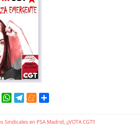
cebook
Twitter
WhatsApp
Telegram
Meneame
Compartir
gación
es Sindicales en PSA Madrid, ¡¡VOTA CGT!!