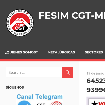
Skip
to
FESIM CGT-M
content
¿QUIENES SOMOS?
METALÚRGICAS
SECTORES
19 de junio
6452
SÍGUENOS
9399