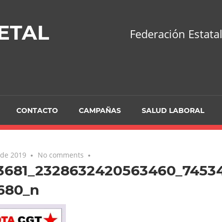
ETAL
Federación Estatal
CONTACTO
CAMPAÑAS
SALUD LABORAL
 de 2019
No comments
3681_2328632420563460_7453
680_n