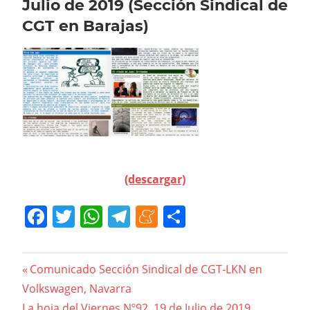
Julio de 2019 (Sección Sindical de
CGT en Barajas)
(descargar)
Facebook
Twitter
WhatsApp
Telegram
Meneame
Compartir
Navegación
Previous
Comunicado Sección Sindical de CGT-LKN en
Post:
Volkswagen, Navarra
de
Next
La hoja del Viernes Nº92, 19 de Julio de 2019