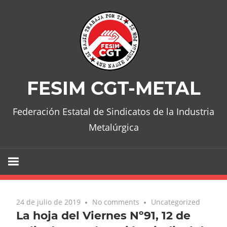
Skip
to
content
FESIM CGT-METAL
Federación Estatal de Sindicatos de la Industria
Metalúrgica
24 de julio de 2019
No comments
Uncategorized
La hoja del Viernes Nº91, 12 de