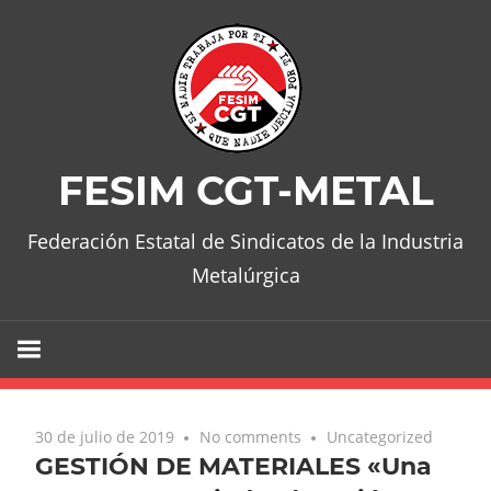
Skip
to
content
FESIM CGT-METAL
Federación Estatal de Sindicatos de la Industria
Metalúrgica
30 de julio de 2019
No comments
Uncategorized
GESTIÓN DE MATERIALES «Una