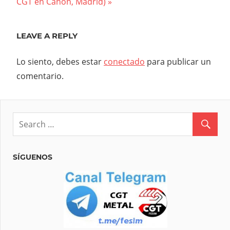
entradas
Post:
CGT en Canon, Madrid)
LEAVE A REPLY
Lo siento, debes estar
conectado
para publicar un
comentario.
SÍGUENOS