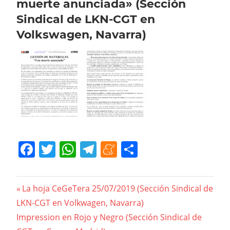
muerte anunciada» (Sección
Sindical de LKN-CGT en
Volkswagen, Navarra)
Facebook
Twitter
WhatsApp
Telegram
Meneame
Compartir
Navegación
Previous
La hoja CeGeTera 25/07/2019 (Sección Sindical de
Post:
LKN-CGT en Volkwagen, Navarra)
de
Next
Impression en Rojo y Negro (Sección Sindical de