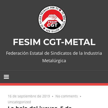
Skip
to
content
FESIM CGT-METAL
Federación Estatal de Sindicatos de la Industria
Metalúrgica
16 de septiembre de 2019
No comments
Uncategorized