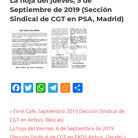
La hoja del jueves, 5 de
Septiembre de 2019 (Sección
Sindical de CGT en PSA, Madrid)
Facebook
Twitter
WhatsApp
Telegram
Meneame
Compartir
Navegación
Previous
En el Cafe, Septiembre 2019 (Sección Sindical de
Post:
CGT en Airbus, Illescas)
de
Next
La hoja del Viernes, 6 de Septiembre de 2019
entradas
Post:
(Sección Sindical de CGT en EADS Airbus, Getafe)