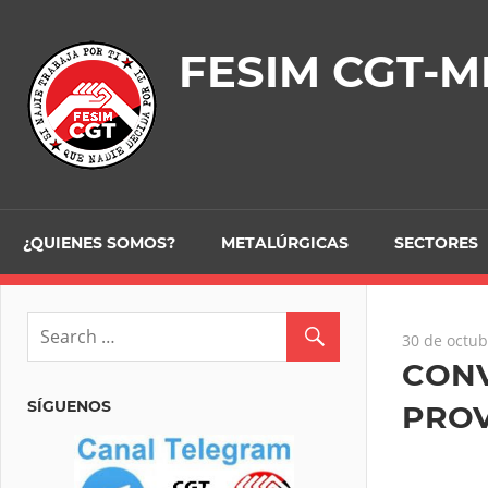
Skip
to
FESIM CGT-M
content
¿QUIENES SOMOS?
METALÚRGICAS
SECTORES
30 de octub
CONV
SÍGUENOS
PROV