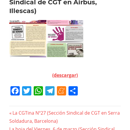
Sindical de CGT en Airbus,
Illescas)
(descargar)
Facebook
Twitter
WhatsApp
Telegram
Meneame
Compartir
Navegación
Previous
La CGTina Nº27 (Sección Sindical de CGT en Serra
Post:
Soldadura, Barcelona)
de
Next
La hoja del Viernes, 6 de marzo (Sección Sindical