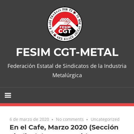
Skip
to
content
FESIM CGT-METAL
Federación Estatal de Sindicatos de la Industria
Metalúrgica
6 de marzo de 2020
No comments
Uncategorized
En el Cafe, Marzo 2020 (Sección