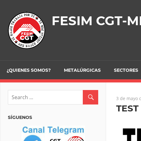
Skip
to
FESIM CGT-M
content
¿QUIENES SOMOS?
METALÚRGICAS
SECTORES
3 de mayo 
TEST
SÍGUENOS