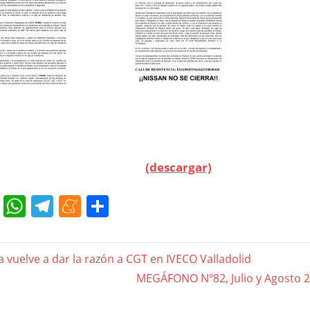
(descargar)
cebook
Twitter
WhatsApp
Telegram
Meneame
Compartir
gación
ia vuelve a dar la razón a CGT en IVECO Valladolid
Next
MEGÁFONO Nº82, Julio y Agosto 2
Post: