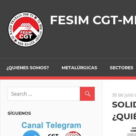
Skip
to
FESIM CGT-M
content
¿QUIENES SOMOS?
METALÚRGICAS
SECTORES
30 de julio
SOLI
SÍGUENOS
¿QUI