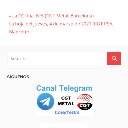
Navegación
Previous
La CGTina, Nº5 (CGT Metall Barcelona)
Next
Post:
La hoja del jueves, 4 de marzo de 2021 (CGT PSA,
de
Post:
Madrid)
entradas
SÍGUENOS