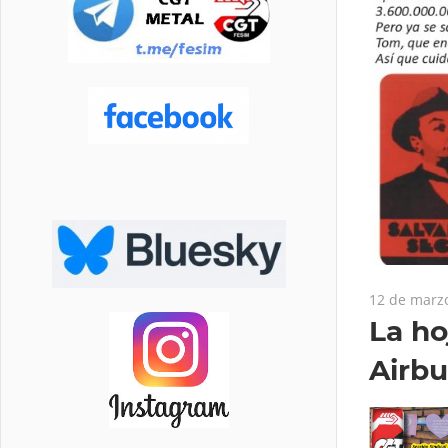
12 de marz
La ho
Airbu