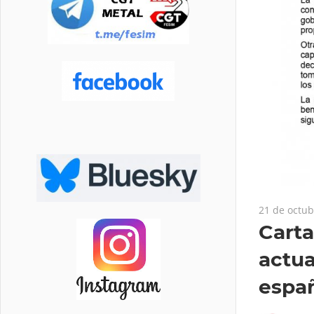
21 de octub
Carta
actua
espa