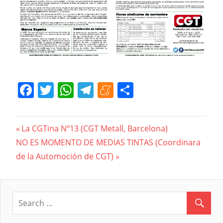
Facebook
Twitter
WhatsApp
Telegram
Meneame
Compartir
Navegación
Previous
La CGTina Nº13 (CGT Metall, Barcelona)
Next
Post:
NO ES MOMENTO DE MEDIAS TINTAS (Coordinara
de
Post:
de la Automoción de CGT)
entradas