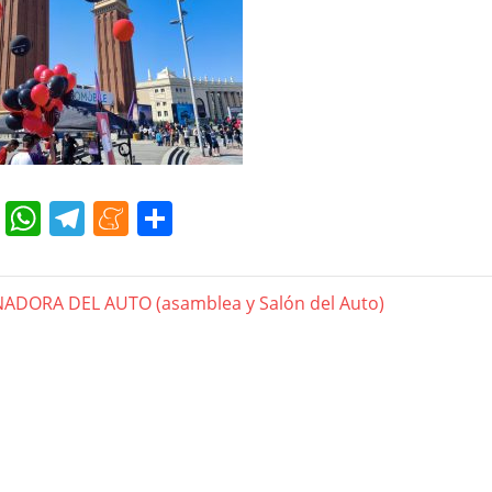
cebook
Twitter
WhatsApp
Telegram
Meneame
Compartir
gación
ADORA DEL AUTO (asamblea y Salón del Auto)
das