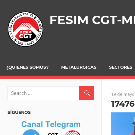
Skip
to
FESIM CGT-M
content
¿QUIENES SOMOS?
METALÚRGICAS
SECTORES
19 de mayo
1747
SÍGUENOS