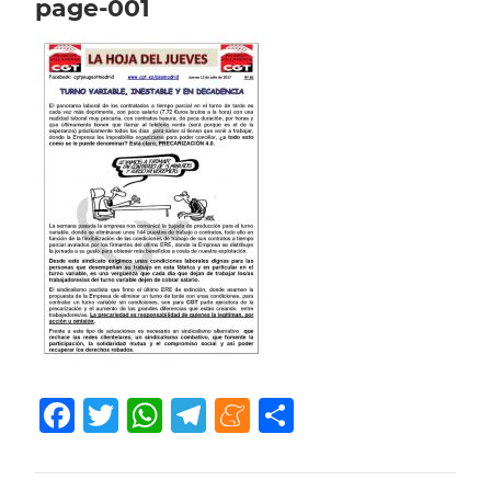
page-001
Facebook
Twitter
WhatsApp
Telegram
Meneame
Compartir