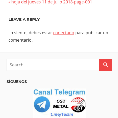
Navegación
Previous
hoja del jueves 11 de julio 2018-page-001
Post:
de
LEAVE A REPLY
entradas
Lo siento, debes estar
conectado
para publicar un
comentario.
SÍGUENOS