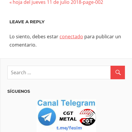
Navegación
Previous
hoja del jueves 11 de julio 2018-page-002
Post:
de
LEAVE A REPLY
entradas
Lo siento, debes estar
conectado
para publicar un
comentario.
SÍGUENOS